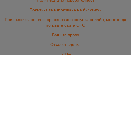
Политиката за поверителност
Политика за използване на бисквитки
При възникване на спор, свързан с покупка онлайн, можете да
ползвате сайта ОРС
Вашите права
Отказ от сделка
За Нас
Регистрирай салон
Карта на сайта
Контакти
ГРИЖА ЗА КОСАТА
ГРИЖА ЗА НОКТИТЕ
ПРОФЕСИОНАЛНА КОЗМЕТИКА
ОБОРУДВАНЕ И АКСЕСОАРИ