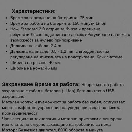
Характеристики:
Време за зареждане на батерията: 75 мин
Време за работа на батерията: 150 минути Li-Ion
Нож: Standard 2.0 острие за бързи и прецизни
резултати.Лесно подстригване до кожа·Регулиране на ножа с
възможност за нулево припокриване
Дължина на кабела: 2.4 m
Дължина на рязане: 0.5 - 1.2 mm с вграден лост за
регулиране на дължината на подстригване, Клик система
Ширина на рязане: 40 мм
Ширина на ножа: 46 мм
Захранване Време за работа:
Непрекъсната работа-
захранване с кабел и батерия (Li-Ion) Допълнително USB
захранване
Метален корпус и възможност за работа без кабел, осигуряват
много комфортно управление на уреда при запазена висока
производителност
Чрез специална технология и метални приставки е осигурено
изключително сигурно захващане на гребените за ножа
Мотор:
Безчетков двигател, 8000 оборота в минута