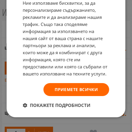
Ние използваме бисквитки, за да
Избери вариант
персонализираме съдържанието,
рекламите и да анализираме нашия
трафик. Също така споделяме
Versace Eros H EDP 50 ml
информация за използването на
нашия сайт от ваша страна с нашите
партньори за реклама и анализи,
43.46
€
85.00
лв.
/
които може да я комбинират с друга
информация, която сте им
предоставили или която са събрали от
бр
КУПИ
вашето използване на техните услуги.
Бърза поръчка
ПРИЕМЕТЕ ВСИЧКИ
Versace Eros EDP 100ml Tester
ПОКАЖЕТЕ ПОДРОБНОСТИ
53.17
€
103.99
лв.
/