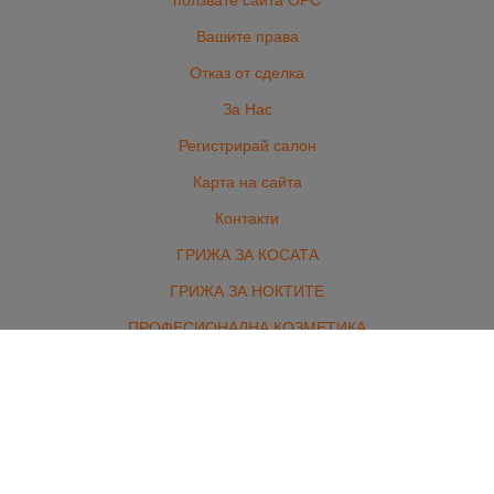
ползвате сайта ОРС
Вашите права
Отказ от сделка
За Нас
Регистрирай салон
Карта на сайта
Контакти
ГРИЖА ЗА КОСАТА
ГРИЖА ЗА НОКТИТЕ
ПРОФЕСИОНАЛНА КОЗМЕТИКА
ОБОРУДВАНЕ И АКСЕСОАРИ
БРЪСНАРСТВО
ЕЛЕКТРОУРЕДИ
ЕКСТЕНШЪНИ