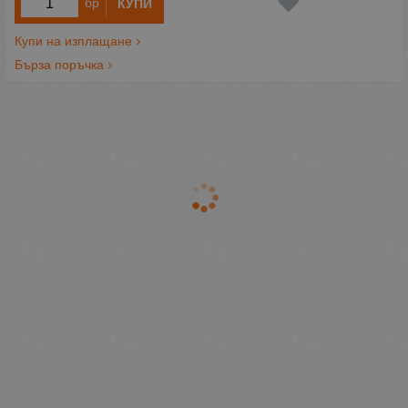
бр
КУПИ
Купи на изплащане
Бърза поръчка