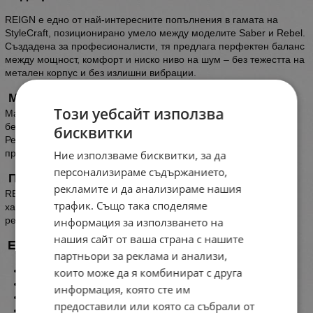
REIGN е едно от най-интересните попълнения в гамата на
StyleCraft, позиционирано умело между моделите Saber и Rebel.
Създадена за професионалисти, тя предлага перфектен баланс
между мощност, комфорт и ниско ниво на шум – без тежестта на
метален корпус и без излишни вибрации.
Мощност и прецизност
Този уебсайт използва
Машинката е оборудвана с ново поколение EON дигитален
безчетков мотор, който осигурява до 7800 оборота в минута.
бисквитки
Резултатът е изключително тиха работа, стабилна мощност и
прецизен контрол при всяко подстригване.
Ние използваме бисквитки, за да
персонализираме съдържанието,
Професионално представяне
рекламите и да анализираме нашия
REIGN се справя без усилие с всякакъв тип коса, създавайки
трафик. Също така споделяме
характерния crunch ефект за максимална прецизност и чист
резултат.
информация за използването на
нашия сайт от ваша страна с нашите
Ергономичен дизайн
партньори за реклама и анализи,
Лек и балансиран корпус
които може да я комбинират с друга
Интегрирана опора за палеца
информация, която сте им
Специална heavy-duty пластмаса с перлен финиш
предоставили или която са събрали от
Осигурява сигурен захват и комфорт при продължителна