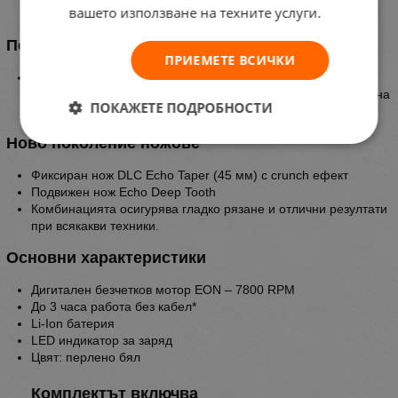
вашето използване на техните услуги.
работа.
Подобрен контрол
ПРИЕМЕТЕ ВСИЧКИ
Удълженият лост с 5 позиции позволява бързо и лесно
регулиране, което гарантира плавни преливки и максимална
ПОКАЖЕТЕ ПОДРОБНОСТИ
прецизност при работа.
Ново поколение ножове
Фиксиран нож DLC Echo Taper (45 мм) с crunch ефект
Подвижен нож Echo Deep Tooth
Комбинацията осигурява гладко рязане и отлични резултати
при всякакви техники.
Основни характеристики
Дигитален безчетков мотор EON – 7800 RPM
До 3 часа работа без кабел*
Li-Ion батерия
LED индикатор за заряд
Цвят: перлено бял
Комплектът включва