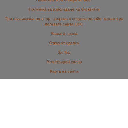
Политика за използване на бисквитки
При възникване на спор, свързан с покупка онлайн, можете да
ползвате сайта ОРС
Вашите права
Отказ от сделка
За Нас
Регистрирай салон
Карта на сайта
Контакти
ГРИЖА ЗА КОСАТА
ГРИЖА ЗА НОКТИТЕ
ПРОФЕСИОНАЛНА КОЗМЕТИКА
ОБОРУДВАНЕ И АКСЕСОАРИ
БРЪСНАРСТВО