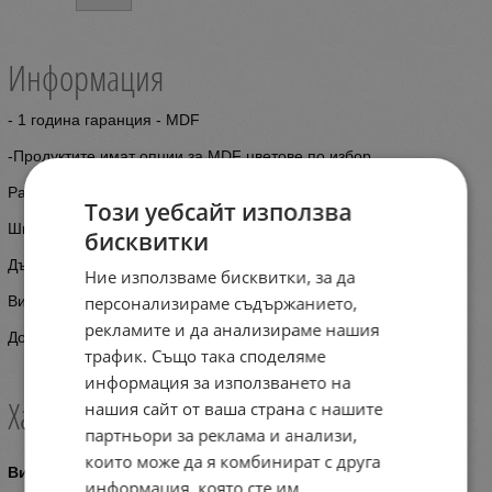
Информация
- 1 година гаранция - MDF
-Продуктите имат опции за MDF цветове по избор.
Размери : 86 см.
Този уебсайт използва
Широчина : 40 см.
бисквитки
Дълбочина : 40 см.
Ние използваме бисквитки, за да
персонализираме съдържанието,
Височина -
рекламите и да анализираме нашия
Доставка: до 30 работни дни
трафик. Също така споделяме
информация за използването на
Характеристики
нашия сайт от ваша страна с нашите
партньори за реклама и анализи,
които може да я комбинират с друга
Видове оборудване за салони
информация, която сте им