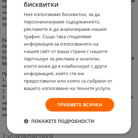
поддържа космения фоликул. Благодарение на него се ускорява
бисквитки
процесът на по-бърз растеж на нова коса. Бори се срещу
побеляването на косата, защитава и подсилва цвета на
Ние използваме бисквитки, за да
боядисаната коса и елиминира вредните влияния на околната
персонализираме съдържанието,
среда.
рекламите и да анализираме нашия
трафик. Също така споделяме
Екологично чисти - 95% от материалите и съставките са
информация за използването на
биоразградими
нашия сайт от ваша страна с нашите
Опаковка - Производство на опаковки, щадящи CO2
Естествени и био съставки - 95% съставки с естествен произход
партньори за реклама и анализи,
Веган - без използване на животински съставки
които може да я комбинират с друга
информация, която сте им
Приложение:
1. Нанесете равномерно върху мокра коса, измийте скалпа и
предоставили или която са събрали от
косата
вашето използване на техните услуги.
2. Оставете да действа 3 до 5 минути.
3. След това изплакнете обилно, като повторите процеса, ако е
необходимо.
ПРИЕМЕТЕ ВСИЧКИ
Можете да увеличите ефективността на шампоана, като
използвате маска от същата гама.
ПОКАЖЕТЕ ПОДРОБНОСТИ
Характеристики