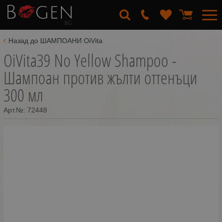
Назад до ШАМПОАНИ OiVita
OiVita39 No Yellow Shampoo -
Шампоан против жълти оттенъци
300 мл
Арт.№:
72448