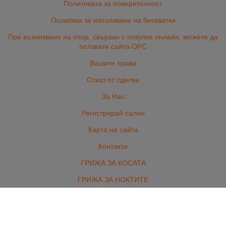
Политиката за поверителност
Политика за използване на бисквитки
При възникване на спор, свързан с покупка онлайн, можете да
ползвате сайта ОРС
Вашите права
Отказ от сделка
За Нас
Регистрирай салон
Карта на сайта
Контакти
ГРИЖА ЗА КОСАТА
ГРИЖА ЗА НОКТИТЕ
ПРОФЕСИОНАЛНА КОЗМЕТИКА
ОБОРУДВАНЕ И АКСЕСОАРИ