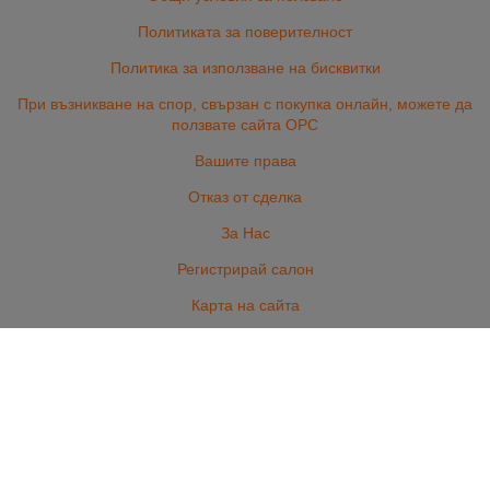
Политиката за поверителност
Политика за използване на бисквитки
При възникване на спор, свързан с покупка онлайн, можете да
ползвате сайта ОРС
Вашите права
Отказ от сделка
За Нас
Регистрирай салон
Карта на сайта
Контакти
ГРИЖА ЗА КОСАТА
ГРИЖА ЗА НОКТИТЕ
ПРОФЕСИОНАЛНА КОЗМЕТИКА
ОБОРУДВАНЕ И АКСЕСОАРИ