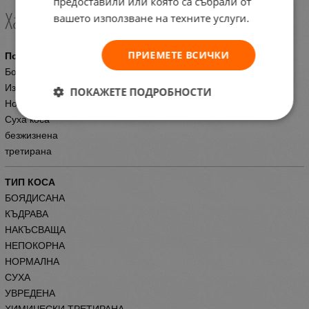
предоставили или която са събрали от
Характеристики
вашето използване на техните услуги.
ПРИЕМЕТЕ ВСИЧКИ
Подходящ за
Боядисвана коса
Изтощена коса
ПОКАЖЕТЕ ПОДРОБНОСТИ
Нормална коса
Суха коса
безжизнена
третирана
ТИП КОСА
БОЯДИСАНА
КЪДРАВА
НАКЪСВАЩА
НЕПОКОРНА
НОРМАЛНА
СУХА
УВРЕДЕНА