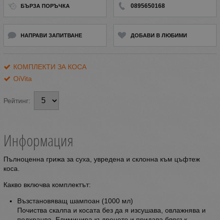
0895650168
БЪРЗА ПОРЪЧКА
НАПРАВИ ЗАПИТВАНЕ
ДОБАВИ В ЛЮБИМИ
КОМПЛЕКТИ ЗА КОСА
OiVita
Рейтинг:
Информация
Пълноценна грижа за суха, увредена и склонна към цъфтеж
коса.
Какво включва комплектът:
Възстановяващ шампоан (1000 мл)
Почиства скалпа и косата без да я изсушава, овлажнява и
подхранва. Елиминира къдренето и придава блясък.