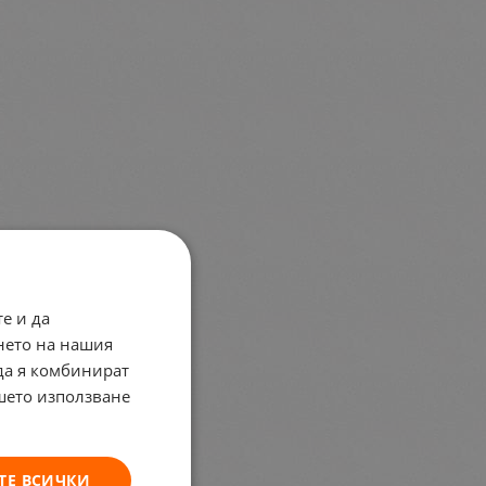
е и да
нето на нашия
 да я комбинират
ашето използване
ТЕ ВСИЧКИ