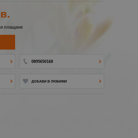
в.
 и плащане
И
0895650168
ДОБАВИ В ЛЮБИМИ