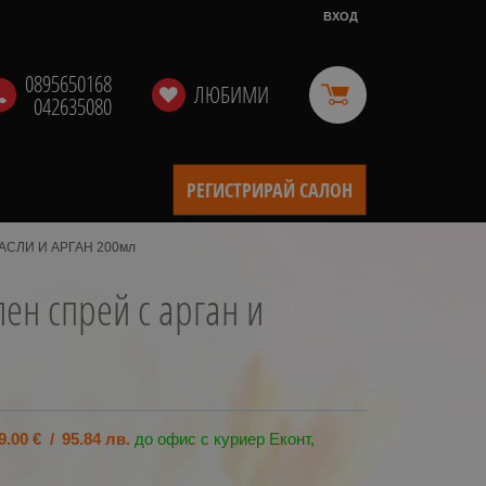
ВХОД
0895650168
ЛЮБИМИ
042635080
РЕГИСТРИРАЙ САЛОН
АСЛИ И АРГАН 200мл
ен спрей с арган и
9.00
€
/
95.84
лв.
до офис с куриер Еконт,