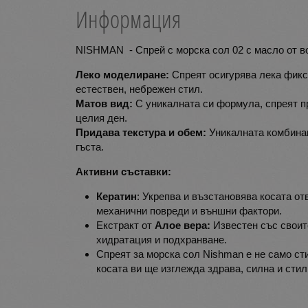
Информация
NISHMAN - Спрей с морска сол 02 с масло от во
Леко моделиране:
Спреят осигурява лека фикса
естествен, небрежен стил.
Матов вид:
С уникалната си формула, спреят пр
целия ден.
Придава текстура и обем:
Уникалната комбинаци
гъста.
Активни съставки:
Кератин
: Укрепва и възстановява косата от
механични повреди и външни фактори.
Екстракт от
Алое вера:
Известен със своит
хидратация и подхранване.
Спреят за морска сол Nishman е не само сти
косата ви ще изглежда здрава, силна и сти