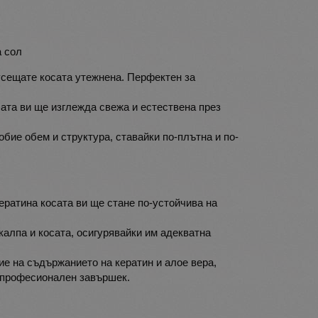
а сол
усещате косата утежнена. Перфектен за
сата ви ще изглежда свежа и естествена през
бие обем и структура, ставайки по-плътна и по-
кератина косата ви ще стане по-устойчива на
алпа и косата, осигурявайки им адекватна
ие на съдържанието на кератин и алое вера,
а професионален завършек.