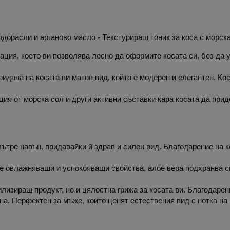
дорасли и арганово масло - Текстуриращ тоник за коса с морск
ция, което ви позволява лесно да оформите косата си, без да 
идава на косата ви матов вид, който е модерен и елегантен. Ко
я от морска сол и други активни съставки кара косата да придо
вътре навън, придавайки й здрав и силен вид. Благодарение на 
е овлажняващи и успокояващи свойства, алое вера подхранва ск
лизиращ продукт, но и цялостна грижа за косата ви. Благодарен
лна. Перфектен за мъже, които ценят естествения вид с нотка н