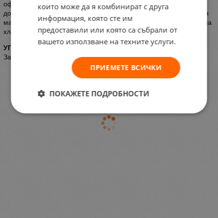
оформете косата си, като разделяте отделните кичури. За
които може да я комбинират с друга
допълнителен обем, нанесете пудрата директно в корените и я
информация, която сте им
масажирайте. Не изплаквайте през целия ден. Съхранявайте на
предоставили или която са събрали от
хладно и сухо място.
вашето използване на техните услуги.
УПОТРЕБА:
За стилизиране, обем и силна фиксация с матово покритие.
ПРИЕМЕТЕ ВСИЧКИ
ПОКАЖЕТЕ ПОДРОБНОСТИ