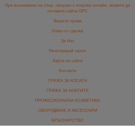
При възникване на спор, свързан с покупка онлайн, можете да
ползвате сайта ОРС
Вашите права
Отказ от сделка
За Нас
Регистрирай салон
Карта на сайта
Контакти
ГРИЖА ЗА КОСАТА
ГРИЖА ЗА НОКТИТЕ
ПРОФЕСИОНАЛНА КОЗМЕТИКА
ОБОРУДВАНЕ И АКСЕСОАРИ
БРЪСНАРСТВО
ЕЛЕКТРОУРЕДИ