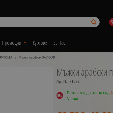
Промоции
Курсове
За Нас
АРФЮМИ
Мъжки парфюм SAVIOUR
Мъжки арабски 
Арт.№:
71572
Безплатна доставка над
4
Спиди