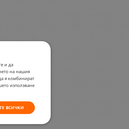
е и да
нето на нашия
 да я комбинират
ашето използване
ТЕ ВСИЧКИ