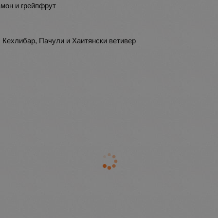
амон и грейпфрут
, Кехлибар, Пачули и Хаитянски ветивер