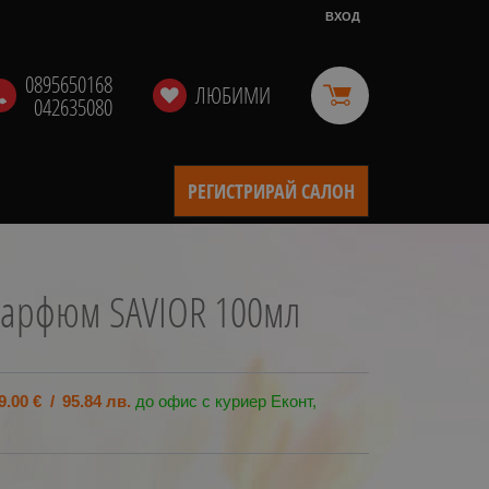
ВХОД
0895650168
ЛЮБИМИ
042635080
РЕГИСТРИРАЙ САЛОН
парфюм SAVIOR 100мл
9.00
€
/
95.84
лв.
до офис с куриер Еконт,