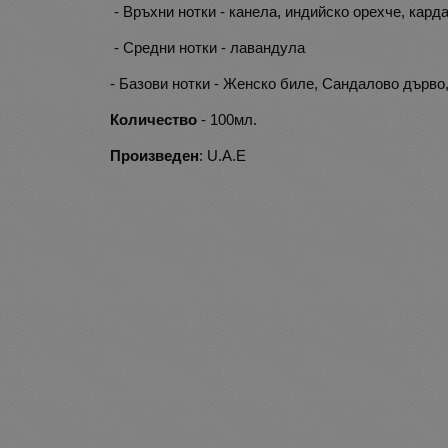
- Връхни нотки - канела, индийско орехче, кард
- Средни нотки - лавандула
- Базови нотки - Женско биле, Сандалово дърво
Количество
- 100мл.
Произведен
: U.A.E