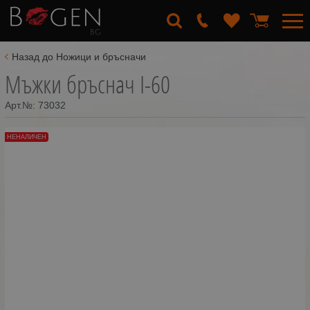
Назад до Ножици и бръсначи
Мъжки бръснач I-60
Арт.№:
73032
НЕНАЛИЧЕН