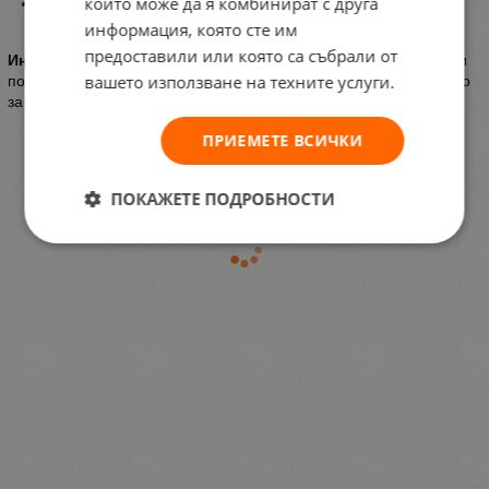
които може да я комбинират с друга
Предлага се в разнообразие от аромати за всеки вкус.
информация, която сте им
предоставили или която са събрали от
Инструкция за употреба:
Напръскайте тялото или косата си и
вашето използване на техните услуги.
повторете, когато пожелаете (няма нужда от изплакване). Само
за външна употреба!
ПРИЕМЕТЕ ВСИЧКИ
ПОКАЖЕТЕ ПОДРОБНОСТИ