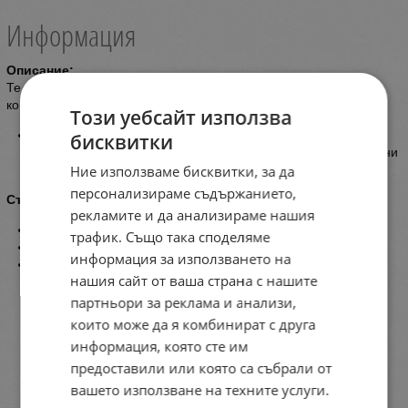
Информация
Описание:
Те са цветни, ароматни и празнични! Това са коледните
комплекти от Lavish Care!
Този уебсайт използва
Лимитирана серия с нежен пудрен аромат, комбиниран с
бисквитки
нотки на кокос и разтопен карамел, който напомня за вкусни
коледни десерти !
Ние използваме бисквитки, за да
персонализираме съдържанието,
Съдържание:
рекламите и да анализираме нашия
Гел за вана и душ 500 мл
трафик. Също така споделяме
Лосион за тяло с блясък 300 мл
информация за използването на
ПОДАРЪК
- козметичен несесер
нашия сайт от ваша страна с нашите
партньори за реклама и анализи,
които може да я комбинират с друга
информация, която сте им
предоставили или която са събрали от
вашето използване на техните услуги.