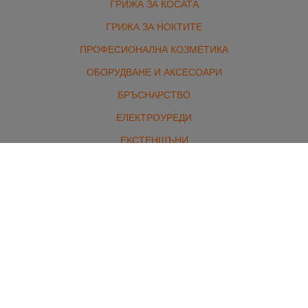
ГРИЖА ЗА КОСАТА
ГРИЖА ЗА НОКТИТЕ
ПРОФЕСИОНАЛНА КОЗМЕТИКА
ОБОРУДВАНЕ И АКСЕСОАРИ
БРЪСНАРСТВО
ЕЛЕКТРОУРЕДИ
ЕКСТЕНШЪНИ
МАРКОВИ ПАРФЮМИ И ГРИМ
КОМПЛЕКТИ
Контакти
гр. Стара Загора, бул. Славянски 1 /от северната страна/
Работно време:
Понеделник - петък: 8:00 - 18:00
Събота: 10:00 - 13:00