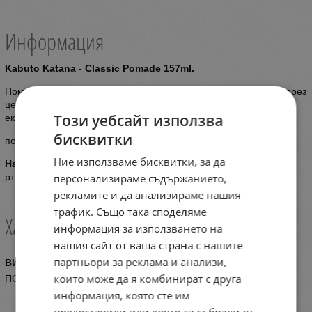
Информация
Kabuto Katana - Classic Pomade 157ml.
Помага да придаде на косата класическа здравина и блясък през
целия ден, благодарение на подхранващите растителни
Този уебсайт използва
екстракти.
бисквитки
подходящ за къдрава или дълга коса.
Ние използваме бисквитки, за да
Начин на употреба
: Добавете малко количество в дланта на
персонализираме съдържанието,
ръката си и нежно масажирайте върху влажна или суха коса.
рекламите и да анализираме нашия
трафик. Също така споделяме
Характеристики
информация за използването на
нашия сайт от ваша страна с нашите
партньори за реклама и анализи,
ВИД
които може да я комбинират с друга
ПОМАДА
информация, която сте им
предоставили или която са събрали от