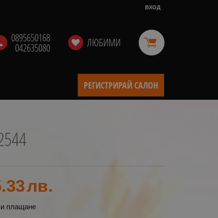
ВХОД
0895650168
ЛЮБИМИ
042635080
РЕГИСТРИРАЙ САЛОН
2544
.33
лв.
 и плащане