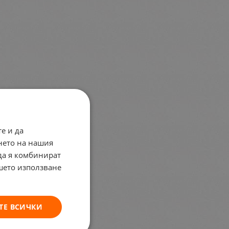
е и да
нето на нашия
 да я комбинират
ашето използване
ТЕ ВСИЧКИ