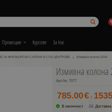
Промоции
Курсове
За Нас
Е ЗА ФРИЗЬОРСКИ САЛОНИ И СПА ЦЕНТРОВЕ
Измивна колона 2544
Измивна колона 
Арт.№:
7077
785.00
€
1535
/
В наличност
Доставка