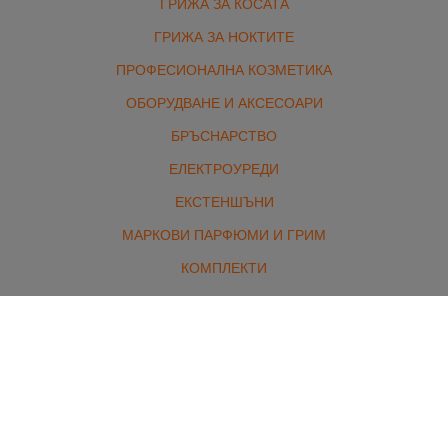
ГРИЖА ЗА КОСАТА
ГРИЖА ЗА НОКТИТЕ
ПРОФЕСИОНАЛНА КОЗМЕТИКА
ОБОРУДВАНЕ И АКСЕСОАРИ
БРЪСНАРСТВО
ЕЛЕКТРОУРЕДИ
ЕКСТЕНШЪНИ
МАРКОВИ ПАРФЮМИ И ГРИМ
КОМПЛЕКТИ
Контакти
гр. Стара Загора, бул. Славянски 1 /от северната страна/
Работно време:
Понеделник - петък: 8:00 - 18:00
Събота: 10:00 - 13:00