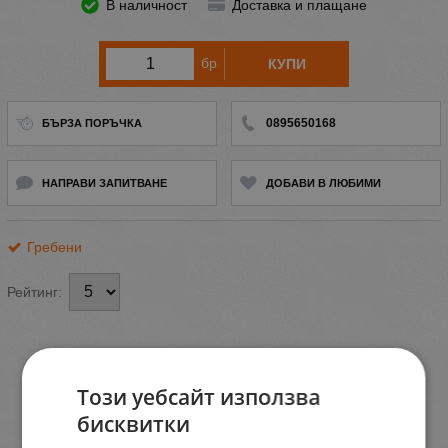
В наличност
Доставка и плащане
бр
КУПИ
0895650168
БЪРЗА ПОРЪЧКА
НАПРАВИ ЗАПИТВАНЕ
ДОБАВИ В ЛЮБИМИ
Гребени
Рейтинг:
Този уебсайт използва
бисквитки