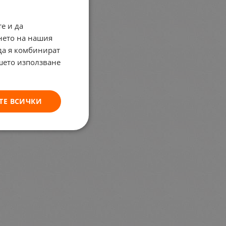
е и да
нето на нашия
 да я комбинират
ашето използване
ТЕ ВСИЧКИ