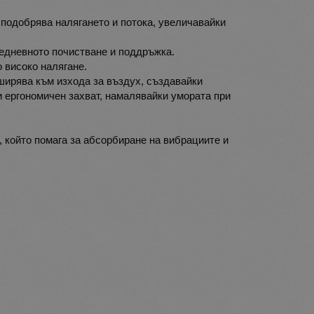
 подобрява налягането и потока, увеличавайки
едневното почистване и поддръжка.
о високо налягане.
зширява към изхода за въздух, създавайки
и ергономичен захват, намалявайки умората при
който помага за абсорбиране на вибрациите и