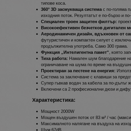
типове коса.
360° 3D засмукваща система
с по-голяма п
изходния поток. Резултатът е по-бързо и по
Специален троен защитен филтър:
проек
Високоефективен безчетков дигитален м
Аеродинамичен дизайн, вдъхновен от са
футуристичен и компактен силует с изключи
продължителна употреба. Само 300 грама.
Функция „Интелигентна памет“
, която за
Тиха работа:
Намален шум благодарение на 
ограничаване на шума по време на въздушн
Проектиран за пестене на енергия:
Използ
Система за заключване с клавиши за предо
Супер гъвкав водач за кабела за по-дълъг ж
Включени са 2 професионални дюзи и дифу
Характеристика:
Мощност 2000W
Мощен въздушен поток от 83 м³ / час (максим
Максималното налягане на въздуха на изход
Шум 67dB