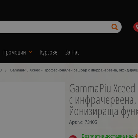
Промоции
Курсове
За Нас
U
GammaPiu Xceed - Професионален сешоар с инфрачервена, оксидира
GammaPiu Xceed 
с инфрачервена,
йонизираща фун
Арт.№:
73405
Безплатна доставка над
4