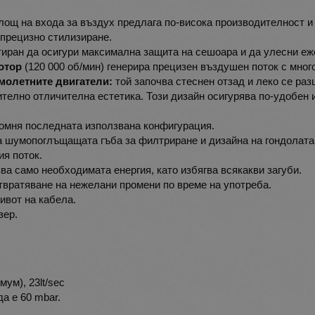
лощ на входа за въздух предлага по-висока производителност и
-прецизно стилизиране.
тиран да осигури максимална защита на сешоара и да улесни еж
отор
(120 000 об/мин) генерира прецизен въздушен поток с мног
молетните двигатели:
той започва стеснен отзад и леко се ра
телно отличителна естетика. Този дизайн осигурява по-удобен 
помня последната използвана конфигурация.
шумопоглъщащата гъба за филтриране и дизайна на гондолата, 
ия поток.
ва само необходимата енергия, като избягва всякакви загуби.
твратяване на нежелани промени по време на употреба.
ивот на кабела.
зер.
ум), 23lt/sec
а е 60 mbar.