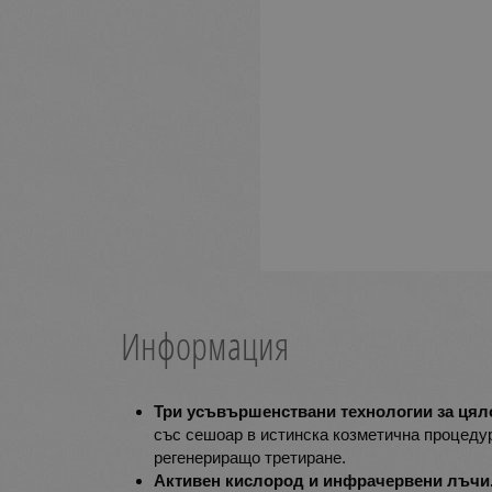
Информация
Три усъвършенствани технологии за цял
със сешоар в истинска козметична процедур
регенериращо третиране.
Активен кислород и инфрачервени лъчи