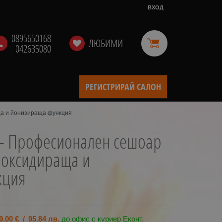
ВХОД
0895650168
ЛЮБИМИ
042635080
РЕГИСТРИРАЙ САЛОН
ща и йонизираща функция
- Професионален сешоар
 оксидираща и
кция
9.00
€
/
95.84
лв.
до офис с куриер Еконт,