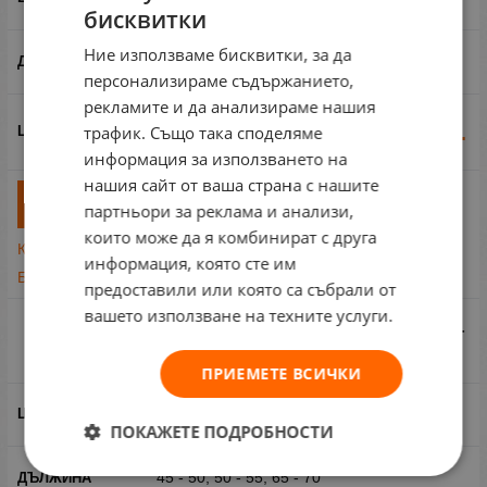
бисквитки
Ние използваме бисквитки, за да
45 - 50, 50 - 55, 65 - 70
персонализираме съдържанието,
рекламите и да анализираме нашия
178.95
€
350.00
лв.
трафик. Също така споделяме
/
информация за използването на
нашия сайт от ваша страна с нашите
бр
КУПИ
партньори за реклама и анализи,
които може да я комбинират с друга
Купи на изплащане
информация, която сте им
Бърза поръчка
предоставили или която са събрали от
вашето използване на техните услуги.
Естествена коса опашка Premium BRONZE -
55см
ПРИЕМЕТЕ ВСИЧКИ
Руси
ПОКАЖЕТЕ ПОДРОБНОСТИ
45 - 50, 50 - 55, 65 - 70