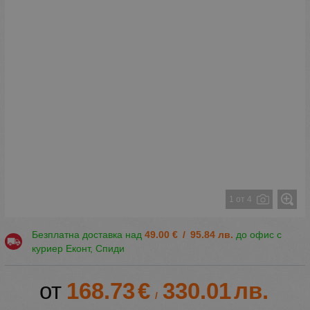
1 от 4
Безплатна доставка над
49.00
€
/
95.84
лв.
до офис с
куриер Еконт, Спиди
168.73
€
330.01
лв.
/