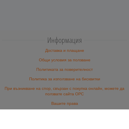
Информация
Доставка и плащане
Общи условия за ползване
Политиката за поверителност
Политика за използване на бисквитки
При възникване на спор, свързан с покупка онлайн, можете да
ползвате сайта ОРС
Вашите права
Отказ от сделка
За Нас