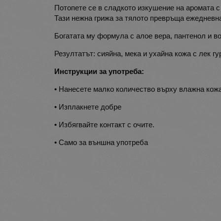
Потопете се в сладкото изкушение на аромата с 
Тази нежна грижа за тялото превръща ежедневна
Богатата му формула с алоe вера, пантенол и в
Резултатът: сияйна, мека и ухайна кожа с лек г
Инструкции за употреба:
• Нанесете малко количество върху влажна кож
• Изплакнете добре
• Избягвайте контакт с очите.
• Само за външна употреба