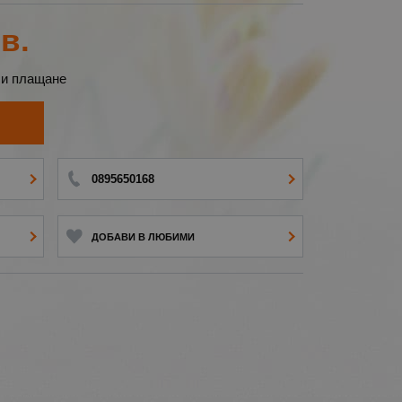
в.
 и плащане
И
0895650168
ДОБАВИ В ЛЮБИМИ