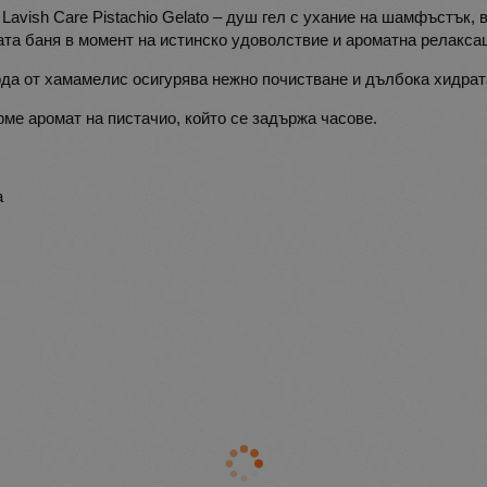
Lavish Care Pistachio Gelato – душ гел с ухание на шамфъстък,
та баня в момент на истинско удоволствие и ароматна релакса
ода от хамамелис осигурява нежно почистване и дълбока хидрат
урме аромат на пистачио, който се задържа часове.
а