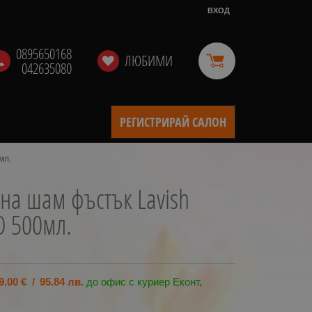
ВХОД
0895650168
ЛЮБИМИ
042635080
РЕГИСТРИРАЙ САЛОН
мл.
 на шам фъстък Lavish
O 500мл.
9.00
€
/
95.84
лв.
до офис с куриер Еконт,