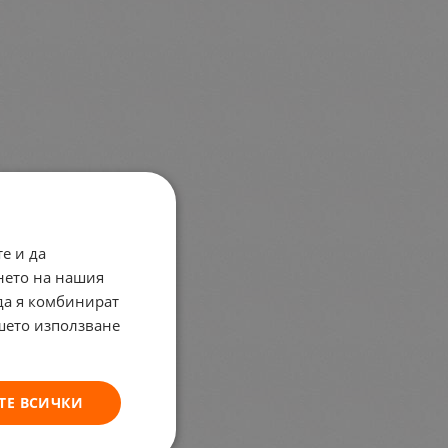
е и да
нето на нашия
 да я комбинират
ашето използване
ТЕ ВСИЧКИ