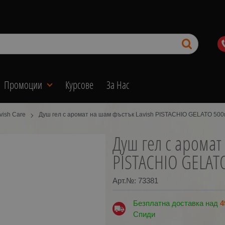
Промоции
Курсове
За Нас
vish Care
Душ гел с аромат на шам фъстък Lavish PISTACHIO GELATO 500
Душ гел с аромат
PISTACHIO GELAT
Арт.№:
73381
Безплатна доставка над
4
Спиди