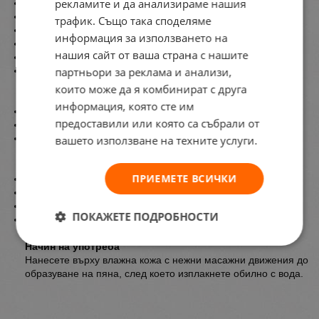
рекламите и да анализираме нашия
Нежно почиства кожата
Хидратира и омекотява
трафик. Също така споделяме
Оставя дълготраен аромат
информация за използването на
Подходящ за ежедневна употреба
нашия сайт от ваша страна с нашите
Подходящ за всеки тип кожа
партньори за реклама и анализи,
Лимитирана серия с екзотичен ароматен профил
които може да я комбинират с друга
Ароматен профил:
информация, която сте им
Връхни нотки: бергамот и кокос
предоставили или която са събрали от
Сърдечни нотки: иланг-иланг и гардения
Базови нотки: амбра
вашето използване на техните услуги.
Активни съставки:
ПРИЕМЕТЕ ВСИЧКИ
Глицерин
– подпомага хидратацията на кожата
Пантенол
– поддържа кожата мека и еластична
Алое вера
– успокоява и освежава
ПОКАЖЕТЕ ПОДРОБНОСТИ
Екстракт от див кестен
– тонизира кожата
Начин на употреба
Нанесете върху влажна кожа с нежни масажни движения до
образуване на пяна, след което изплакнете обилно с вода.