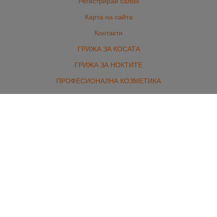
Регистрирай салон
Карта на сайта
Контакти
ГРИЖА ЗА КОСАТА
ГРИЖА ЗА НОКТИТЕ
ПРОФЕСИОНАЛНА КОЗМЕТИКА
ОБОРУДВАНЕ И АКСЕСОАРИ
БРЪСНАРСТВО
ЕЛЕКТРОУРЕДИ
ЕКСТЕНШЪНИ
МАРКОВИ ПАРФЮМИ И ГРИМ
КОМПЛЕКТИ
Контакти