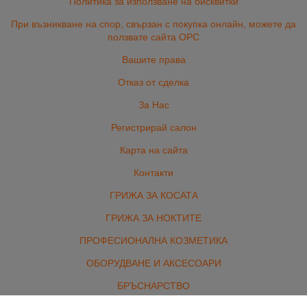
Политика за използване на бисквитки
При възникване на спор, свързан с покупка онлайн, можете да
ползвате сайта ОРС
Вашите права
Отказ от сделка
За Нас
Регистрирай салон
Карта на сайта
Контакти
ГРИЖА ЗА КОСАТА
ГРИЖА ЗА НОКТИТЕ
ПРОФЕСИОНАЛНА КОЗМЕТИКА
ОБОРУДВАНЕ И АКСЕСОАРИ
БРЪСНАРСТВО