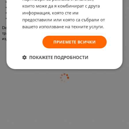
Платинено покритие за по-голяма издръжливост
които може да я комбинират с друга
Гладко и прецизно бръснене
информация, която сте им
Подходящи за ежедневна употреба
Произведени в Турция
предоставили или която са събрали от
вашето използване на техните услуги.
Derby Premium са предпочитан избор сред любителите на
традиционното мокро бръснене, които търсят надеждни,
издръжливи и достъпни ножчета с отлично качество.
ПРИЕМЕТЕ ВСИЧКИ
ПОКАЖЕТЕ ПОДРОБНОСТИ