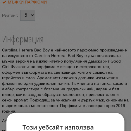
МЪЖКИ ПАРФЮМИ
Рейтинг:
Информация
Carolina Herrera Bad Boy е най-новото парфюмно произведение
на изкуството от Carolina Herrera. Bad Boy е дългоочакваната
мъжка версия на изключително популярния дамски хит Good
Girl. Флаконът на парфюма е изящен и екстравагантен,
оформен във формата на светкавица, която е символ на
геройство и сила. Ароматният елексир допълва изтънчения
флакон по един удивителен начин. Тъмнината на тонка, какао и
амбър контрастира с блясъка на градински чай, черен и бял
пипер, които заедно образуват мъжествен, привлекателен и
секси аромат. Подходящ за уникалния и дързък мъж, синоним на
съвременната мъжественост. Парфюмът е лансиран през 2019
година.
Ароматна комбинация:
Този уебсайт използва
връхни нотки: бергамот, черен пипер, бял пипер