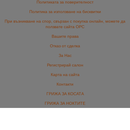
Политиката за поверителност
Политика за използване на бисквитки
При възникване на спор, свързан с покупка онлайн, можете да
ползвате сайта ОРС
Вашите права
Отказ от сделка
За Нас
Регистрирай салон
Карта на сайта
Контакти
ГРИЖА ЗА КОСАТА
ГРИЖА ЗА НОКТИТЕ
ПРОФЕСИОНАЛНА КОЗМЕТИКА
ОБОРУДВАНЕ И АКСЕСОАРИ