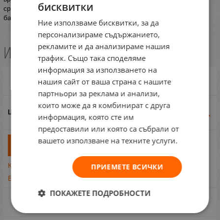
бисквитки
средни нотки: кедър, градински чай
базови нотки: тонка, амбър, какао
Ние използваме бисквитки, за да
персонализираме съдържанието,
рекламите и да анализираме нашия
Избери вариант
трафик. Също така споделяме
информация за използването на
нашия сайт от ваша страна с нашите
Carolina Herrera Bad Boy EDT 50 M
партньори за реклама и анализи,
които може да я комбинират с друга
61.36
€
120.01
лв.
/
информация, която сте им
предоставили или която са събрали от
вашето използване на техните услуги.
бр
КУПИ
Купи на изплащане
ПРИЕМЕТЕ ВСИЧКИ
Бърза поръчка
ПОКАЖЕТЕ ПОДРОБНОСТИ
Carolina Herrera Bad Boy EDT 100 M