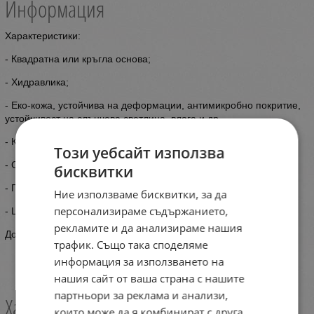
Информация
Характеристики:
- Квадратна или кръгла основа;
- Хидравлика;
- Еко-кожа, устойчива на деформации, антимикробно покритие,
устойчивост на слънчева светлина, влага и др.
- Комфортно дишащо покритие, което не задържа влага.
Този уебсайт използва
- Стъпенка, подлакътници.
бисквитки
- Падаща облегалка
Ние използваме бисквитки, за да
персонализираме съдържанието,
- Цвят по избор
рекламите и да анализираме нашия
Доставка: до 30 работни дни
трафик. Също така споделяме
информация за използването на
нашия сайт от ваша страна с нашите
партньори за реклама и анализи,
Характеристики
които може да я комбинират с друга