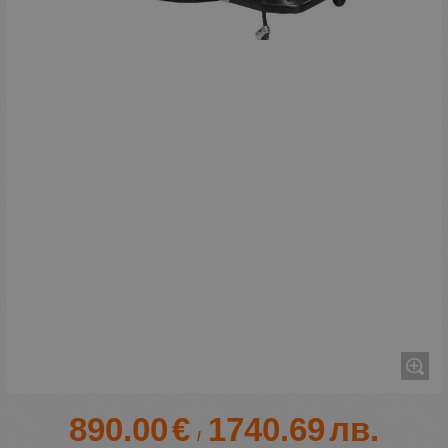
890.00
€
1740.69
лв.
/