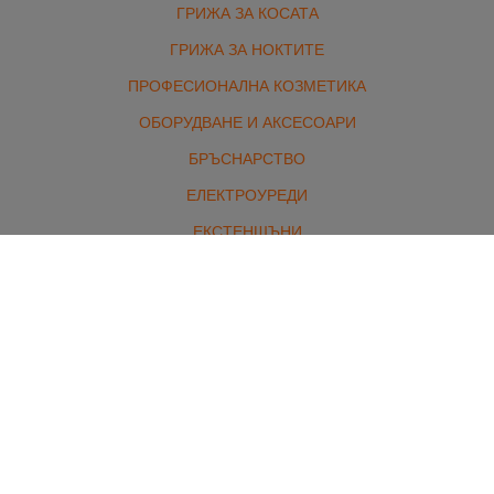
ГРИЖА ЗА КОСАТА
ГРИЖА ЗА НОКТИТЕ
ПРОФЕСИОНАЛНА КОЗМЕТИКА
ОБОРУДВАНЕ И АКСЕСОАРИ
БРЪСНАРСТВО
ЕЛЕКТРОУРЕДИ
ЕКСТЕНШЪНИ
МАРКОВИ ПАРФЮМИ И ГРИМ
КОМПЛЕКТИ
Контакти
гр. Стара Загора, бул. Славянски 1 /от северната страна/
Работно време:
Понеделник - петък: 8:00 - 18:00