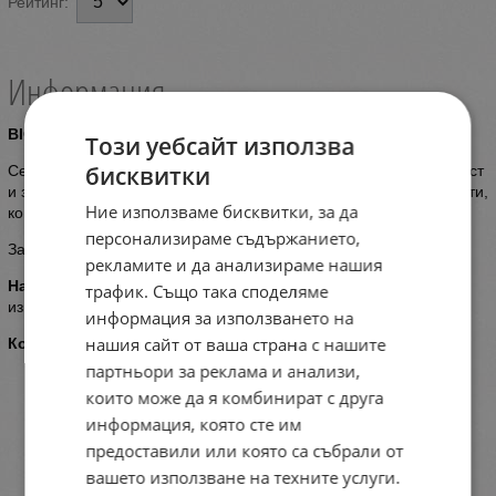
Рейтинг:
Информация
BIONIC Серум за коса с протеин 100мл.
Този уебсайт използва
бисквитки
Серумът е подходящ за оформяне на косата, придава гъвкавост
и здрав вид на косъма, благодарение на протеиновите екстракти,
Ние използваме бисквитки, за да
които съдържа.
персонализираме съдържанието,
За всички типове коса.
рекламите и да анализираме нашия
Начин на употреба
: Нанася се на чиста, влажна коса. Без
трафик. Също така споделяме
изплакване.
информация за използването на
нашия сайт от ваша страна с нашите
Количество
: 100мл.
партньори за реклама и анализи,
които може да я комбинират с друга
информация, която сте им
предоставили или която са събрали от
вашето използване на техните услуги.