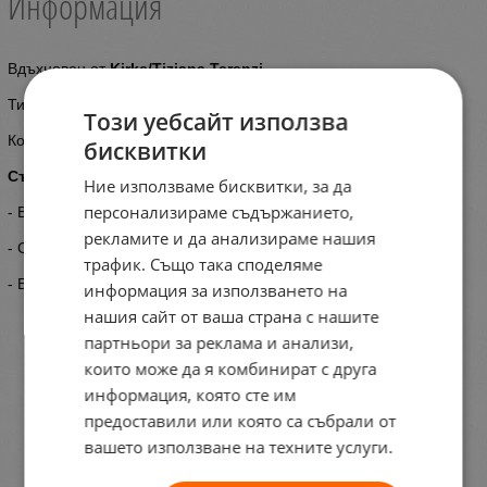
Информация
Вдъхновен от
Kirke/Tiziana Terenzi
Тип: Парфюмна вода
Този уебсайт използва
Количество - 100мл.
бисквитки
Състав:
Ние използваме бисквитки, за да
персонализираме съдържанието,
- Връхни нотки - плодови нотки, кремообразни нотки
рекламите и да анализираме нашия
- Средни нотки - сандалово дърво
трафик. Също така споделяме
- Базови нотки - ванилия, мускус
информация за използването на
нашия сайт от ваша страна с нашите
партньори за реклама и анализи,
които може да я комбинират с друга
информация, която сте им
предоставили или която са събрали от
вашето използване на техните услуги.