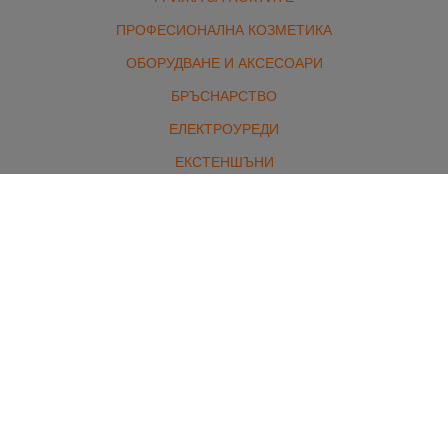
ПРОФЕСИОНАЛНА КОЗМЕТИКА
ОБОРУДВАНЕ И АКСЕСОАРИ
БРЪСНАРСТВО
ЕЛЕКТРОУРЕДИ
ЕКСТЕНШЪНИ
МАРКОВИ ПАРФЮМИ И ГРИМ
КОМПЛЕКТИ
Контакти
гр. Стара Загора, бул. Славянски 1 /от северната страна/
Работно време:
Понеделник - петък: 8:00 - 18:00
Събота: 10:00 - 13:00
Неделя: Почивен ден