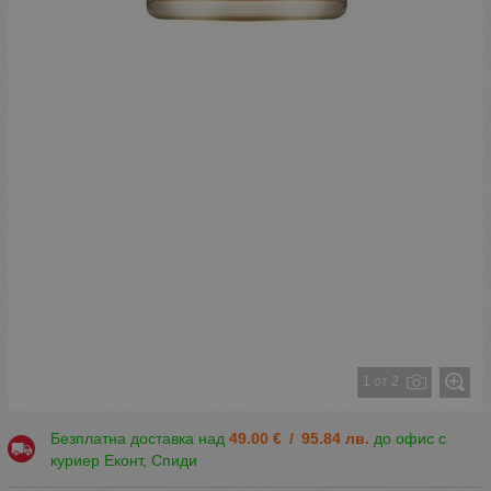
1 от 2
Безплатна доставка над
49.00
€
/
95.84
лв.
до офис с
куриер Еконт, Спиди