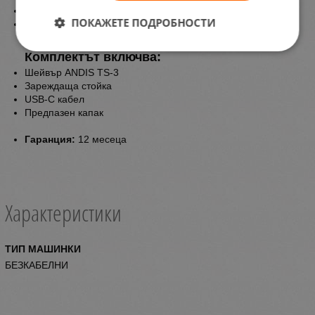
Тегло: ~153 г
ПОКАЖЕТЕ ПОДРОБНОСТИ
Мотор: Ротационен, 9000 об./мин
Комплектът включва:
Шейвър ANDIS TS-3
Зареждаща стойка
USB-C кабел
Предпазен капак
Гаранция:
12 месеца
Характеристики
ТИП МАШИНКИ
БЕЗКАБЕЛНИ