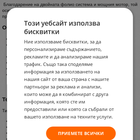
Благодарение на двойната фолио система и мощния мотор, той
осигурява перфектен „skin finish“ без раздразнения, което го
прави идеален избор за барбъри и фризьори.
Този уебсайт използва
Основни предимства:
бисквитки
Двойна фолио глава за ултра гладко бръснене
Ние използваме бисквитки, за да
Хипоалергенни златно-титаниеви фолиа – подходящи за
персонализираме съдържанието,
чувствителна кожа
рекламите и да анализираме нашия
Мощен мотор (9000 об./мин) за бърза и ефективна работа
До 80 минути безжична работа
трафик. Също така споделяме
Модерно USB-C зареждане + удобна зарядна стойка
информация за използването на
Лек и ергономичен дизайн за комфорт при продължителна
нашия сайт от ваша страна с нашите
употреба
партньори за реклама и анализи,
които може да я комбинират с друга
Технически характеристики:
информация, която сте им
предоставили или която са събрали от
Тип: Професионален шейвър
вашето използване на техните услуги.
Модел: TS-3 ProFoil Plus II
Система: Двойна фолио глава
ПРИЕМЕТЕ ВСИЧКИ
Време на работа: до 80 минути
Захранване: USB-C