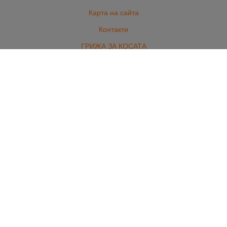
Карта на сайта
Контакти
ГРИЖА ЗА КОСАТА
ГРИЖА ЗА НОКТИТЕ
ПРОФЕСИОНАЛНА КОЗМЕТИКА
ОБОРУДВАНЕ И АКСЕСОАРИ
БРЪСНАРСТВО
ЕЛЕКТРОУРЕДИ
ЕКСТЕНШЪНИ
МАРКОВИ ПАРФЮМИ И ГРИМ
КОМПЛЕКТИ
Контакти